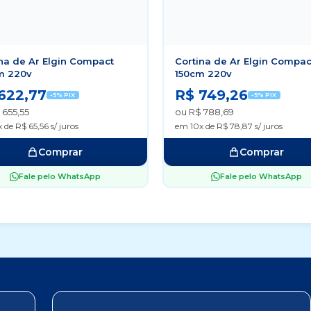
na de Ar Elgin Compact
Cortina de Ar Elgin Compac
m 220v
150cm 220v
622,77
R$ 749,26
-5% PIX
-5% PIX
 655,55
ou R$ 788,69
 de R$ 65,56 s/ juros
em 10x de R$ 78,87 s/ juros
Comprar
Comprar
Fale pelo WhatsApp
Fale pelo WhatsApp