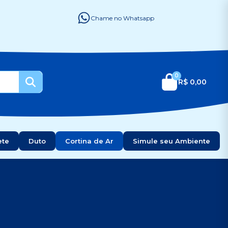
Chame no Whatsapp
0
R$ 0,00
ete
Duto
Cortina de Ar
Simule seu Ambiente