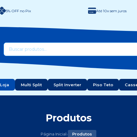
5% OFF no Pix
Até 10x sem juros
Loja
Multi Split
Split Inverter
Piso Teto
Cass
Produtos
›
Página Inicial
Produtos