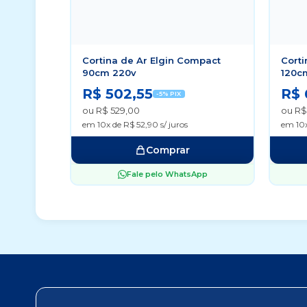
Cortina de Ar Elgin Compact
Corti
90cm 220v
120c
R$ 502,55
R$ 
-5% PIX
ou R$ 529,00
ou R$
em 10x de R$ 52,90 s/ juros
em 10x
Comprar
Fale pelo WhatsApp