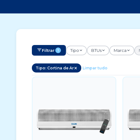
Filtrar
Tipo
BTUs
Marca
1
Tipo: Cortina de Ar
Limpar tudo